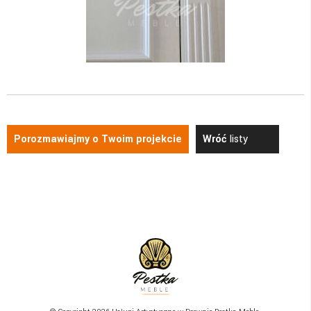
Porozmawiajmy o Twoim projekcie
Wróć
listy