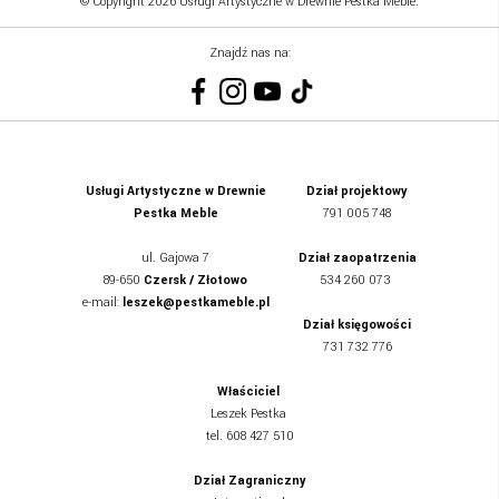
© Copyright 2026 Usługi Artystyczne w Drewnie Pestka Meble.
Znajdź nas na:
Usługi Artystyczne w Drewnie
Dział projektowy
Pestka Meble
791 005 748
ul.
Gajowa 7
Dział zaopatrzenia
89-650
Czersk / Złotowo
534 260 073
e-mail:
leszek@pestkameble.pl
Dział księgowości
731 732 776
Właściciel
Leszek Pestka
tel. 608 427 510
Dział Zagraniczny