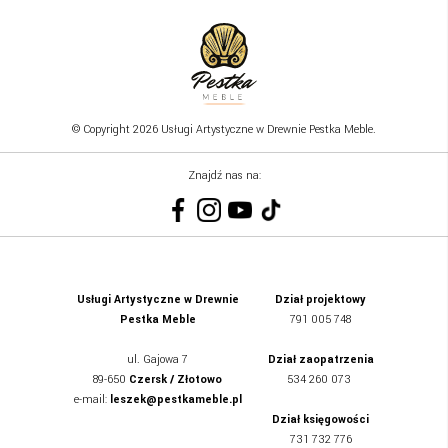
© Copyright 2026 Usługi Artystyczne w Drewnie Pestka Meble.
Znajdź nas na:
Usługi Artystyczne w Drewnie
Dział projektowy
Pestka Meble
791 005 748
ul.
Gajowa 7
Dział zaopatrzenia
89-650
Czersk / Złotowo
534 260 073
e-mail:
leszek@pestkameble.pl
Dział księgowości
731 732 776