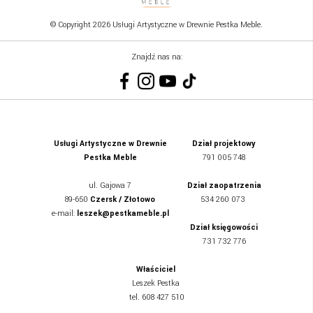
© Copyright 2026 Usługi Artystyczne w Drewnie Pestka Meble.
Znajdź nas na:
Usługi Artystyczne w Drewnie
Dział projektowy
Pestka Meble
791 005 748
ul.
Gajowa 7
Dział zaopatrzenia
89-650
Czersk / Złotowo
534 260 073
e-mail:
leszek@pestkameble.pl
Dział księgowości
731 732 776
Właściciel
Leszek Pestka
tel. 608 427 510