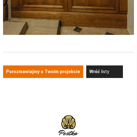
Porozmawiajmy o Twoim projekcie
Wróć
listy