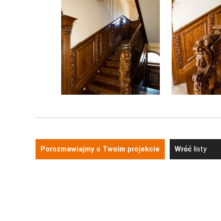
Porozmawiajmy o Twoim projekcie
Wróć
listy