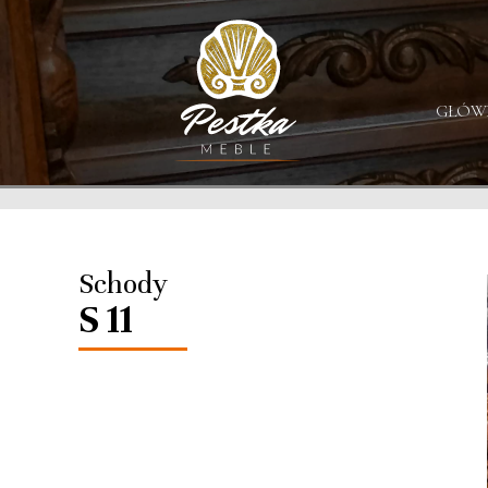
GŁÓW
Schody
S 11