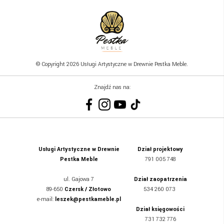
© Copyright 2026 Usługi Artystyczne w Drewnie Pestka Meble.
Znajdź nas na:
Usługi Artystyczne w Drewnie
Dział projektowy
Pestka Meble
791 005 748
ul.
Gajowa 7
Dział zaopatrzenia
89-650
Czersk / Złotowo
534 260 073
e-mail:
leszek@pestkameble.pl
Dział księgowości
731 732 776