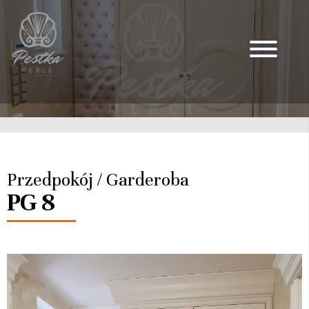
Przedpokój / Garderoba
PG 8