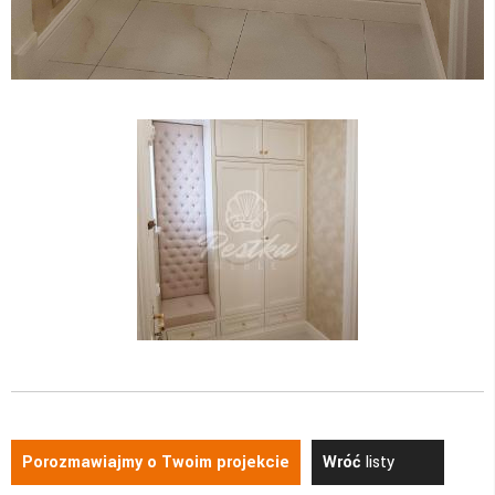
Porozmawiajmy o Twoim projekcie
Wróć
listy