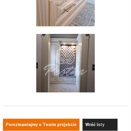
Porozmawiajmy o Twoim projekcie
Wróć
listy