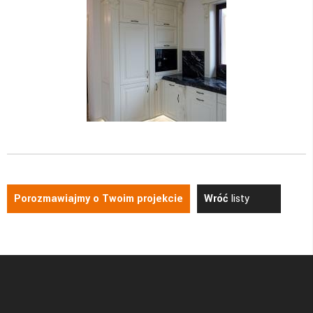
Porozmawiajmy o Twoim projekcie
Wróć
listy