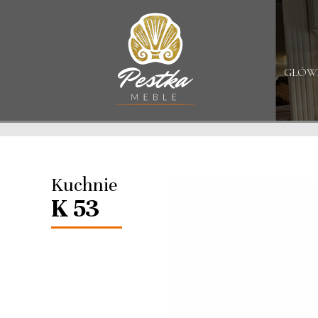
GŁÓW
Kuchnie
K 53