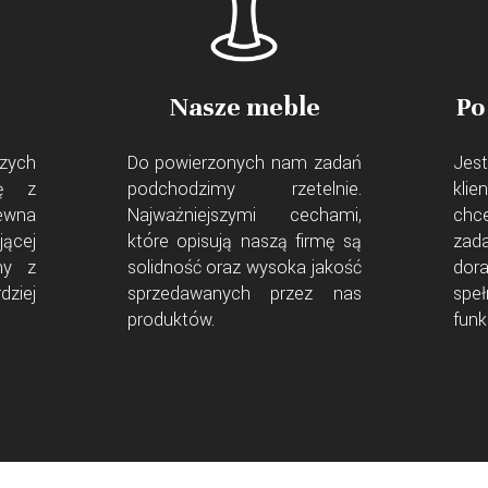
Nasze meble
Po
zych
Do powierzonych nam zadań
Jest
ię z
podchodzimy rzetelnie.
kli
ewna
Najważniejszymi cechami,
chc
jącej
które opisują naszą firmę są
zad
my z
solidność oraz wysoka jakość
dor
dziej
sprzedawanych przez nas
spe
produktów.
funk