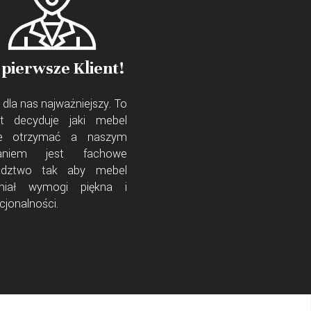
 pierwsze Klient!
 dla nas najważniejszy. To
ent decyduje jaki mebel
e otrzymać a naszym
aniem jest fachowe
adztwo tak aby mebel
łniał wymogi piękna i
cjonalności.