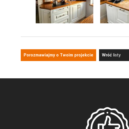
Porozmawiajmy o Twoim projekcie
Wróć
listy