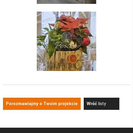
Porozmawiajmy o Twoim projekcie
Wróć
listy