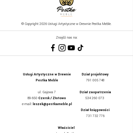
© Copyright 2026 Usługi Artystyczne w Drewnie Pestka Meble.
Znajdź nas na:
Usługi Artystyczne w Drewnie
Dział projektowy
Pestka Meble
791 005 748
ul.
Gajowa 7
Dział zaopatrzenia
89-650
Czersk / Złotowo
534 260 073
e-mail:
leszek@pestkameble.pl
Dział księgowości
731 732 776
Właściciel