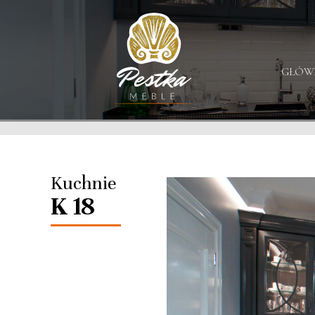
GŁÓW
Kuchnie
K 18