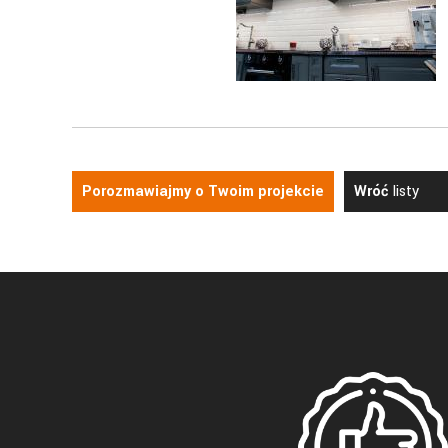
Porozmawiajmy o Twoim projekcie
Wróć
listy