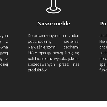
Nasze meble
Po
zych
Do powierzonych nam zadań
Jest
ię z
podchodzimy rzetelnie.
kli
ewna
Najważniejszymi cechami,
chc
jącej
które opisują naszą firmę są
zad
my z
solidność oraz wysoka jakość
dor
dziej
sprzedawanych przez nas
spe
produktów.
funk