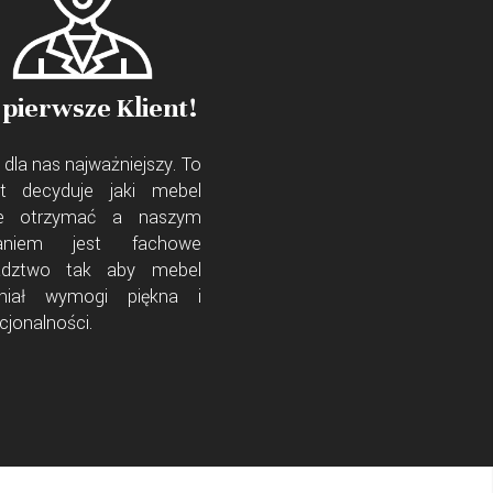
 pierwsze Klient!
 dla nas najważniejszy. To
ent decyduje jaki mebel
e otrzymać a naszym
aniem jest fachowe
adztwo tak aby mebel
łniał wymogi piękna i
cjonalności.