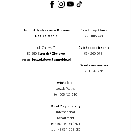
Usługi Artystyczne w Drewnie
Dział projektowy
Pestka Meble
791 005 748
ul.
Gajowa 7
Dział zaopatrzenia
89-650
Czersk / Złotowo
534 260 073
e-mail:
leszek@pestkameble.pl
Dział księgowości
731 732 776
Właściciel
Leszek Pestka
tel. 608 427 510
Dział Zagraniczny
International
Department
Bartosz Pestka (EN)
tel. +48
531 003 680