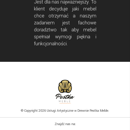
Jest dla nas najważniejszy. To
klient decyduje jaki mebel
chce otrzymać a naszym
zadaniem jest fachowe
doradztwo tak aby mebel
spełniał wymogi piękna i
funkcjonalności.
© Copyright 2026 Usługi Artystyczne w Drewnie Pestka Meble.
Znajdź nas na: