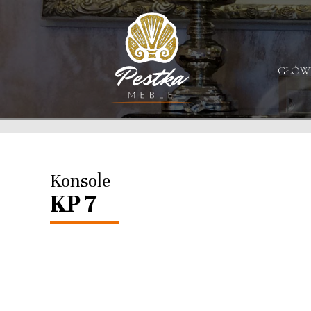
GŁÓW
Konsole
KP 7