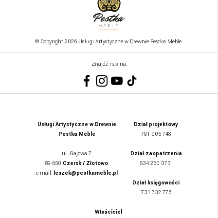
© Copyright 2026 Usługi Artystyczne w Drewnie Pestka Meble.
Znajdź nas na:
Usługi Artystyczne w Drewnie
Dział projektowy
Pestka Meble
791 005 748
ul.
Gajowa 7
Dział zaopatrzenia
89-650
Czersk / Złotowo
534 260 073
e-mail:
leszek@pestkameble.pl
Dział księgowości
731 732 776
Właściciel