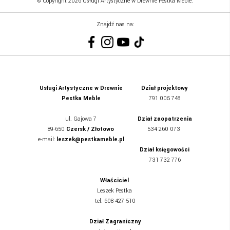
© Copyright 2026 Usługi Artystyczne w Drewnie Pestka Meble.
Znajdź nas na:
Usługi Artystyczne w Drewnie
Dział projektowy
Pestka Meble
791 005 748
ul.
Gajowa 7
Dział zaopatrzenia
89-650
Czersk / Złotowo
534 260 073
e-mail:
leszek@pestkameble.pl
Dział księgowości
731 732 776
Właściciel
Leszek Pestka
tel. 608 427 510
Dział Zagraniczny