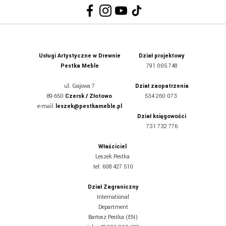
Usługi Artystyczne w Drewnie
Dział projektowy
Pestka Meble
791 005 748
ul.
Gajowa 7
Dział zaopatrzenia
89-650
Czersk / Złotowo
534 260 073
e-mail:
leszek@pestkameble.pl
Dział księgowości
731 732 776
Właściciel
Leszek Pestka
tel. 608 427 510
Dział Zagraniczny
International
Department
Bartosz Pestka (EN)