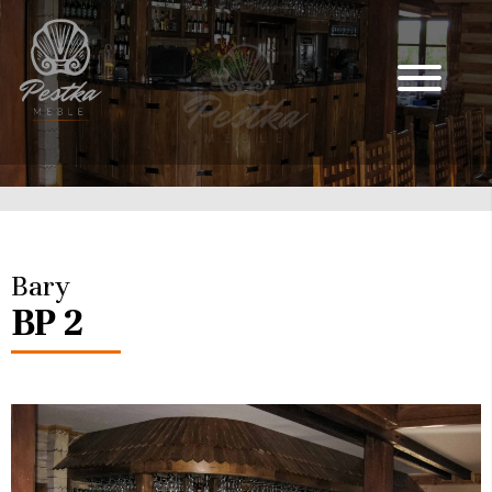
Bary
BP 2